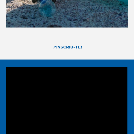
📌
INSCRI
U-TE!