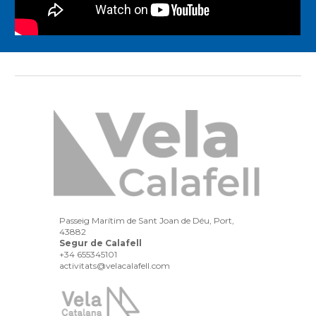
Passeig Marítim de Sant Joan de Déu, Port,
43882
Segur de Calafell
+34
655345101
activitats
@
vela
calafell
.com